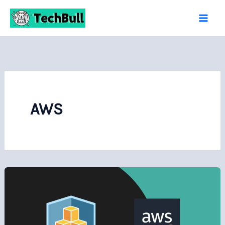
内
容
を
ス
キ
ッ
プ
AWS