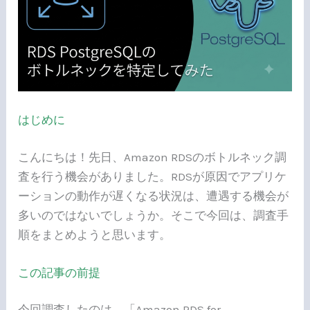
n
b
e
a
o
t
o
k
はじめに
こんにちは！先日、Amazon RDSのボトルネック調
査を行う機会がありました。RDSが原因でアプリケ
ーションの動作が遅くなる状況は、遭遇する機会が
多いのではないでしょうか。そこで今回は、調査手
順をまとめようと思います。
この記事の前提
今回調査したのは、「Amazon RDS for