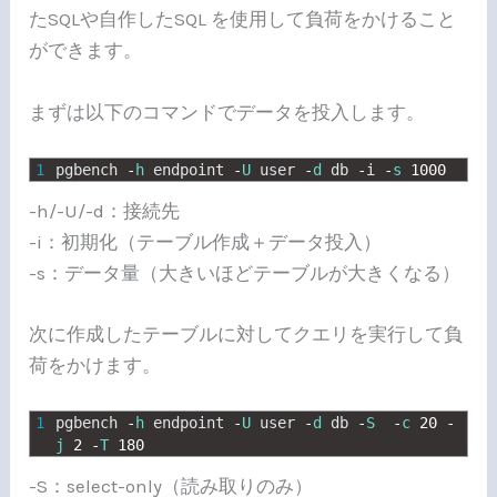
たSQLや自作したSQL を使用して負荷をかけること
ができます。
まずは以下のコマンドでデータを投入します。
1
pgbench
-
h
endpoint
-
U
user
-
d
db
-
i
-
s
1000
-h/-U/-d：接続先
-i：初期化（テーブル作成＋データ投入）
-s：データ量（大きいほどテーブルが大きくなる）
次に作成したテーブルに対してクエリを実行して負
荷をかけます。
1
pgbench
-
h
endpoint
-
U
user
-
d
db
-
S
-
c
20
-
j
2
-
T
180
-S：select-only（読み取りのみ）