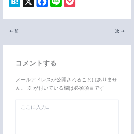
H
X
F
L
P
a
a
i
o
t
c
n
c
前
次
e
e
e
k
n
b
e
a
o
t
コメントする
o
メールアドレスが公開されることはありませ
k
ん。
※
が付いている欄は必須項目です
こ
こ
に
入
力…