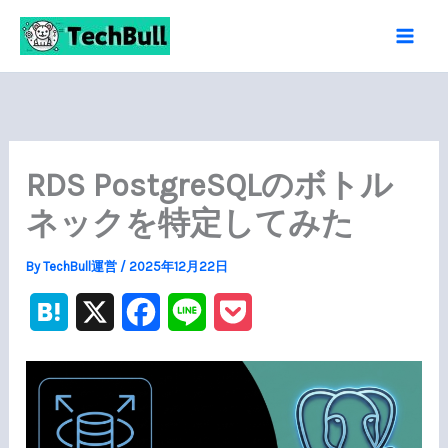
内
容
を
ス
キ
ッ
RDS PostgreSQLのボトル
プ
ネックを特定してみた
By
TechBull運営
/
2025年12月22日
H
X
F
L
P
a
a
i
o
t
c
n
c
e
e
e
k