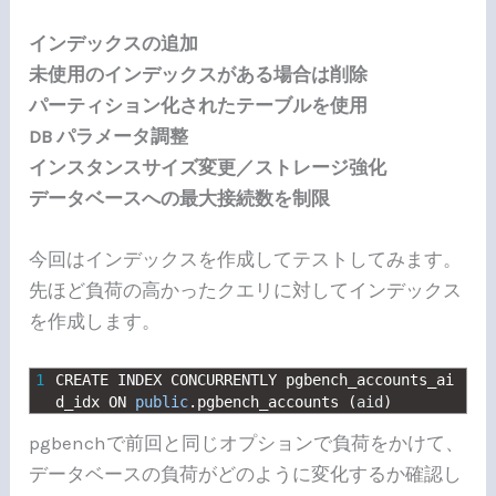
インデックスの追加
未使用のインデックスがある場合は削除
パーティション化されたテーブルを使用
DB パラメータ調整
インスタンスサイズ変更／ストレージ強化
データベースへの最大接続数を制限
今回はインデックスを作成してテストしてみます。
先ほど負荷の高かったクエリに対してインデックス
を作成します。
1
CREATE 
INDEX 
CONCURRENTLY 
pgbench_accounts_ai
d_idx 
ON 
public
.
pgbench_accounts
(
aid
)
pgbenchで前回と同じオプションで負荷をかけて、
データベースの負荷がどのように変化するか確認し