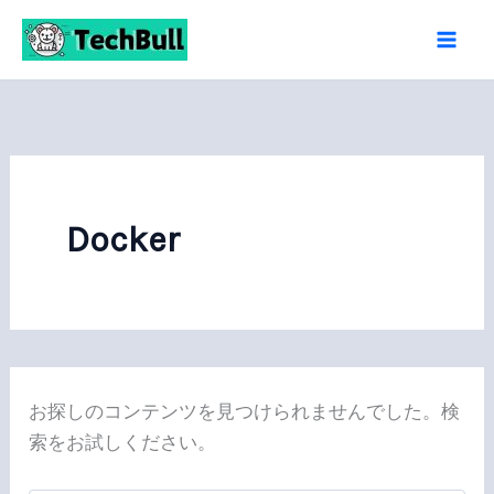
内
容
を
ス
キ
ッ
プ
Docker
お探しのコンテンツを見つけられませんでした。検
索をお試しください。