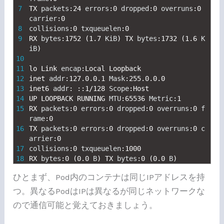
7
TX 
packets
:
24
errors
:
0
dropped
:
0
overruns
:
0
carrier
:
0
8
collisions
:
0
txqueuelen
:
0
9
RX 
bytes
:
1752
(
1.7
KiB
)
TX 
bytes
:
1732
(
1.6
K
iB
)
10
11
lo 
Link 
encap
:
Local 
Loopback
12
inet 
addr
:
127.0.0.1
Mask
:
255.0.0.0
13
inet6 
addr
:
::
1
/
128
Scope
:
Host
14
UP 
LOOPBACK 
RUNNING 
MTU
:
65536
Metric
:
1
15
RX 
packets
:
0
errors
:
0
dropped
:
0
overruns
:
0
f
rame
:
0
16
TX 
packets
:
0
errors
:
0
dropped
:
0
overruns
:
0
c
arrier
:
0
17
collisions
:
0
txqueuelen
:
1000
18
RX 
bytes
:
0
(
0.0
B
)
TX 
bytes
:
0
(
0.0
B
)
ひとまず、Pod内のコンテナは同じIPアドレスを持
つ。異なるPodはIPは異なるが同じネットワークな
ので通信可能と覚えておきましょう。