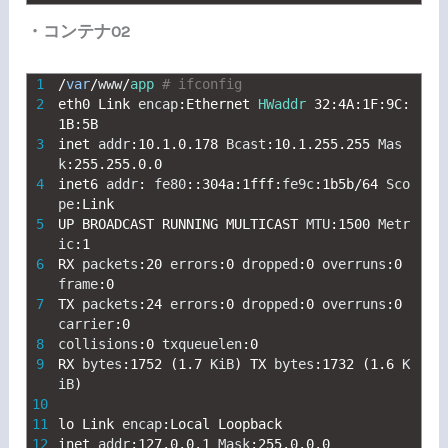
・コンテナ02
1
/
var
/
www
/
app
# ifconfig
2
eth0 
Link 
encap
:
Ethernet 
HWaddr
32
:
4A
:
1F
:
9C
:
1B
:
5B
3
inet 
addr
:
10.1.0.178
Bcast
:
10.1.255.255
Mas
k
:
255.255.0.0
4
inet6 
addr
:
fe80
::
304a
:
1fff
:
fe9c
:
1b5b
/
64
Sco
pe
:
Link
5
UP 
BROADCAST 
RUNNING 
MULTICAST 
MTU
:
1500
Metr
ic
:
1
6
RX 
packets
:
20
errors
:
0
dropped
:
0
overruns
:
0
frame
:
0
7
TX 
packets
:
24
errors
:
0
dropped
:
0
overruns
:
0
carrier
:
0
8
collisions
:
0
txqueuelen
:
0
9
RX 
bytes
:
1752
(
1.7
KiB
)
TX 
bytes
:
1732
(
1.6
K
iB
)
10
11
lo 
Link 
encap
:
Local 
Loopback
12
inet 
addr
:
127.0.0.1
Mask
:
255.0.0.0