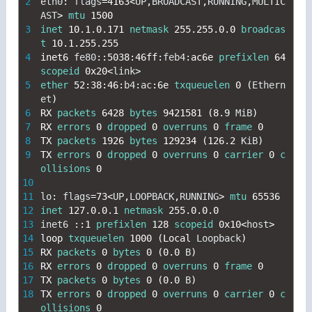
2
eth0
:
flags
=
4163
<
UP
,
BROADCAST
,
RUNNING
,
MULTIC
AST
>
mtu
1500
3
inet
10.1.0.171
netmask
255.255.0.0
broadcas
t
10.1.255.255
4
inet6 
fe80
::
5038
:
46ff
:
feb4
:
ac6e 
prefixlen
64
scopeid
0x20
<
link
>
5
ether
52
:
38
:
46
:
b4
:
ac
:
6e
txqueuelen
0
(
Ethern
et
)
6
RX 
packets
6428
bytes
9421581
(
8.9
MiB
)
7
RX 
errors
0
dropped
0
overruns
0
frame
0
8
TX 
packets
1926
bytes
129234
(
126.2
KiB
)
9
TX 
errors
0
dropped
0
overruns
0
carrier
0
c
ollisions
0
10
11
lo
:
flags
=
73
<
UP
,
LOOPBACK
,
RUNNING
>
mtu
65536
12
inet
127.0.0.1
netmask
255.0.0.0
13
inet6
::
1
prefixlen
128
scopeid
0x10
<
host
>
14
loop 
txqueuelen
1000
(
Local 
Loopback
)
15
RX 
packets
0
bytes
0
(
0.0
B
)
16
RX 
errors
0
dropped
0
overruns
0
frame
0
17
TX 
packets
0
bytes
0
(
0.0
B
)
18
TX 
errors
0
dropped
0
overruns
0
carrier
0
c
ollisions
0