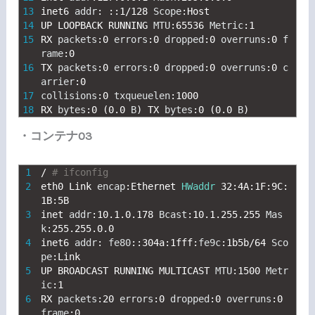
13
inet6 
addr
:
::
1
/
128
Scope
:
Host
14
UP 
LOOPBACK 
RUNNING 
MTU
:
65536
Metric
:
1
15
RX 
packets
:
0
errors
:
0
dropped
:
0
overruns
:
0
f
rame
:
0
16
TX 
packets
:
0
errors
:
0
dropped
:
0
overruns
:
0
c
arrier
:
0
17
collisions
:
0
txqueuelen
:
1000
18
RX 
bytes
:
0
(
0.0
B
)
TX 
bytes
:
0
(
0.0
B
)
・コンテナ03
1
/
# ifconfig
2
eth0 
Link 
encap
:
Ethernet 
HWaddr
32
:
4A
:
1F
:
9C
:
1B
:
5B
3
inet 
addr
:
10.1.0.178
Bcast
:
10.1.255.255
Mas
k
:
255.255.0.0
4
inet6 
addr
:
fe80
::
304a
:
1fff
:
fe9c
:
1b5b
/
64
Sco
pe
:
Link
5
UP 
BROADCAST 
RUNNING 
MULTICAST 
MTU
:
1500
Metr
ic
:
1
6
RX 
packets
:
20
errors
:
0
dropped
:
0
overruns
:
0
frame
:
0