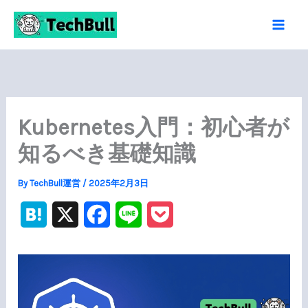
内
容
を
ス
キ
ッ
Kubernetes入門：初心者が
プ
知るべき基礎知識
By
TechBull運営
/
2025年2月3日
H
X
F
L
P
a
a
i
o
t
c
n
c
e
e
e
k