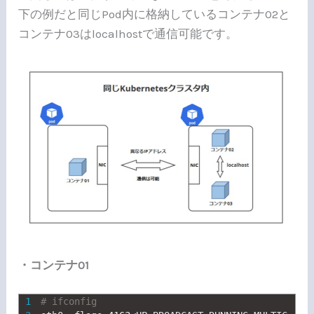
下の例だと同じPod内に格納しているコンテナ02と
コンテナ03はlocalhostで通信可能です。
・コンテナ01
1
# ifconfig